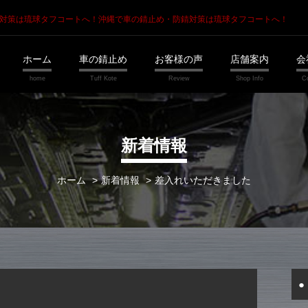
錆対策は琉球タフコートへ！
沖縄で車の錆止め・防錆対策は琉球タフコートへ！
ホーム
車の錆止め
お客様の声
店舗案内
会
新着情報
ホーム
新着情報
差入れいただきました