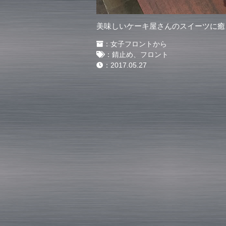
美味しいケーキ屋さんのスイーツに癒さ
：
女子フロントから
：
錆止め、フロント
：
2017.05.27