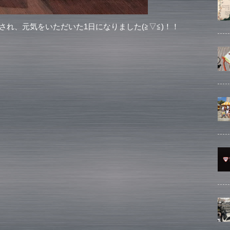
れ、元気をいただいた1日になりました(≧▽≦)！！