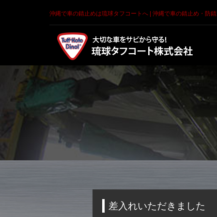
沖縄で車の錆止めは琉球タフコートへ | 沖縄で車の錆止め・防
差入れいただきました