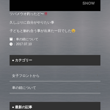
ツバメウオ釣ったど〜
久しぶりに自分がやりたい事
子どもと触れ合う事が出来た一日でした
：
車の錆について
：
2017.07.10
カテゴリー
女子フロントから
車の錆について
最新の記事