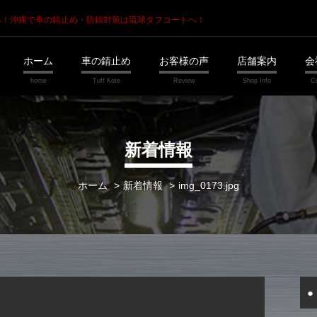
へ！
沖縄で車の錆止め・防錆対策は琉球タフコートへ！
ホーム
車の錆止め
お客様の声
店舗案内
会
新着情報
ホーム
新着情報
img_0173.jpg