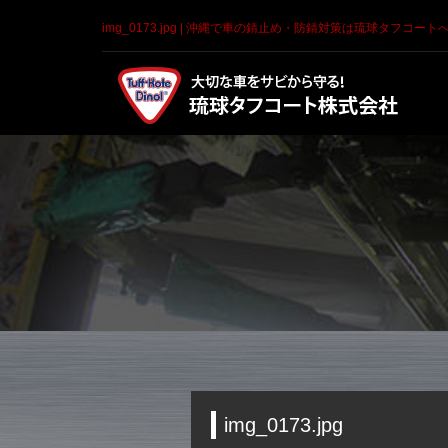
img_0173.jpg | 沖縄で車の錆止め・防錆対策は琉球タフコート
img_0173.jpg