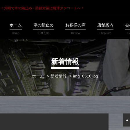
へ！
沖縄で車の錆止め・防錆対策は琉球タフコートへ！
ホーム
車の錆止め
お客様の声
店舗案内
会
新着情報
ホーム
新着情報
img_0516.jpg