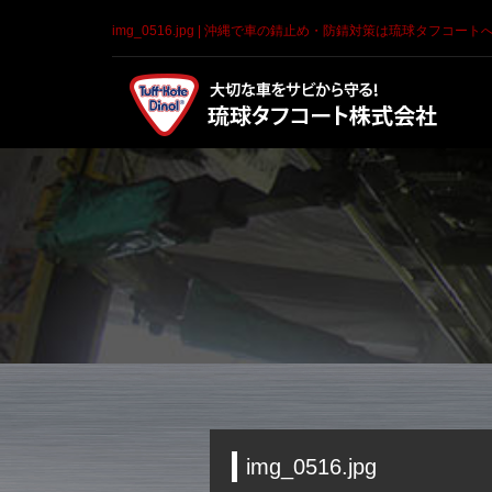
img_0516.jpg | 沖縄で車の錆止め・防錆対策は琉球タフコート
img_0516.jpg