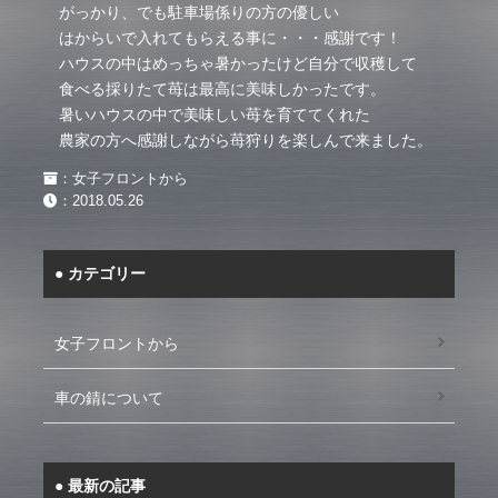
がっかり、でも駐車場係りの方の優しい
はからいで入れてもらえる事に・・・感謝です！
ハウスの中はめっちゃ暑かったけど自分で収穫して
食べる採りたて苺は最高に美味しかったです。
暑いハウスの中で美味しい苺を育ててくれた
農家の方へ感謝しながら苺狩りを楽しんで来ました。
：
女子フロントから
：
2018.05.26
カテゴリー
女子フロントから
車の錆について
最新の記事