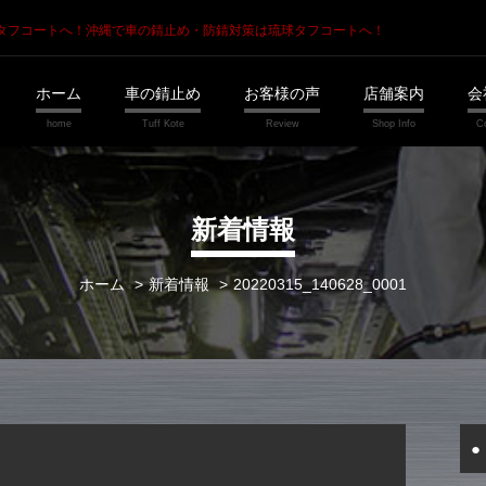
琉球タフコートへ！
沖縄で車の錆止め・防錆対策は琉球タフコートへ！
ホーム
車の錆止め
お客様の声
店舗案内
会
新着情報
ホーム
新着情報
20220315_140628_0001