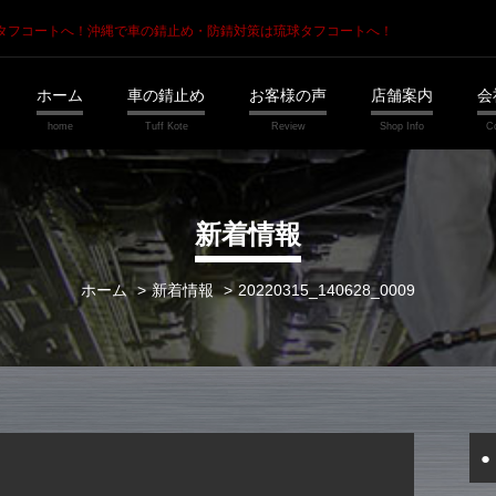
琉球タフコートへ！
沖縄で車の錆止め・防錆対策は琉球タフコートへ！
ホーム
車の錆止め
お客様の声
店舗案内
会
新着情報
ホーム
新着情報
20220315_140628_0009