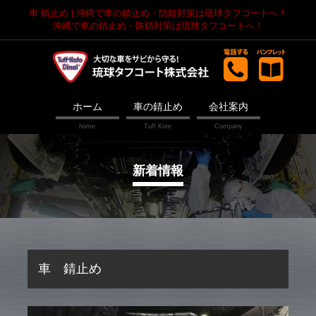
車 錆止め | 沖縄で車の錆止め・防錆対策は琉球タフコートへ！
沖縄で車の錆止め・防錆対策は琉球タフコートへ！
ホーム
車の錆止め
会社案内
新着情報
車 錆止め