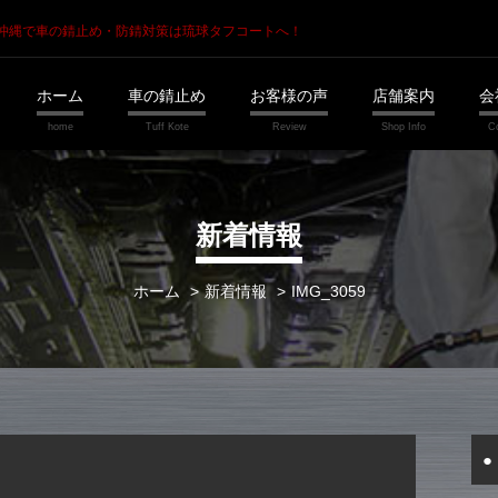
沖縄で車の錆止め・防錆対策は琉球タフコートへ！
ホーム
車の錆止め
お客様の声
店舗案内
会
新着情報
ホーム
新着情報
IMG_3059