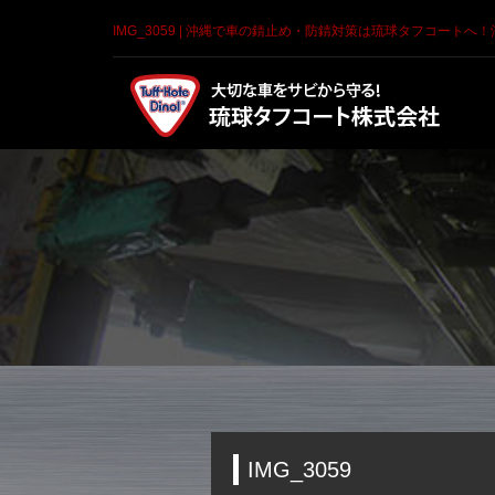
IMG_3059 | 沖縄で車の錆止め・防錆対策は琉球タフコートへ！
IMG_3059