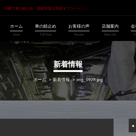
へ！
沖縄で車の錆止め・防錆対策は琉球タフコートへ！
ホーム
車の錆止め
お客様の声
店舗案内
会
新着情報
ホーム
新着情報
img_0928.jpg