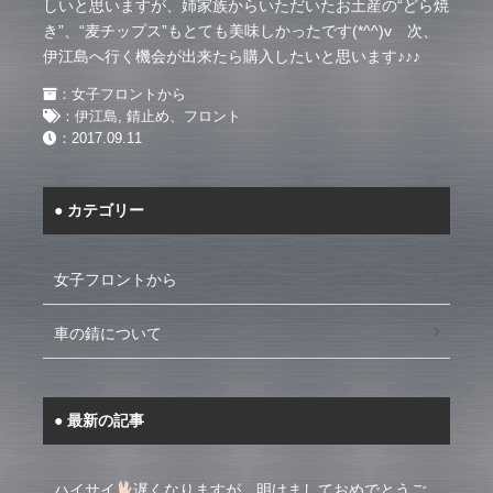
しいと思いますが、姉家族からいただいたお土産の“どら焼
き”、“麦チップス”もとても美味しかったです(*^^)v 次、
伊江島へ行く機会が出来たら購入したいと思います♪♪♪
：
女子フロントから
：
伊江島
,
錆止め、フロント
：
2017.09.11
カテゴリー
女子フロントから
車の錆について
最新の記事
ハイサイ
遅くなりますが、明けましておめでとうご