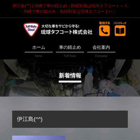
伊江島(^^) | 沖縄で車の錆止め・防錆対策は琉球タフコートへ！
沖縄で車の錆止め・防錆対策は琉球タフコートへ！
ホーム
車の錆止め
会社案内
新着情報
伊江島(^^)