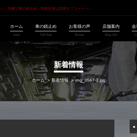
トへ！
沖縄で車の錆止め・防錆対策は琉球タフコートへ！
ホーム
車の錆止め
お客様の声
店舗案内
会
新着情報
ホーム
新着情報
img_0567-2.jpg