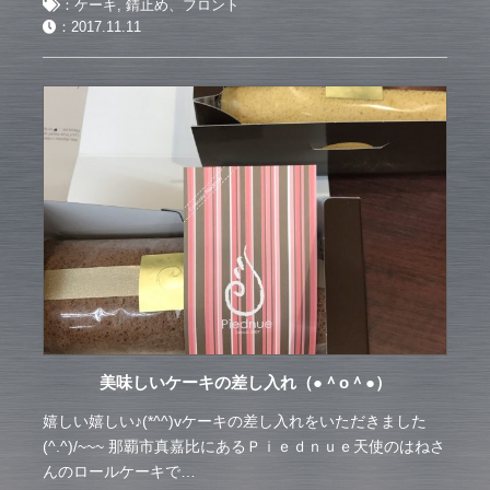
：
ケーキ
,
錆止め、フロント
：
2017.11.11
美味しいケーキの差し入れ（●＾o＾●）
嬉しい嬉しい♪(*^^)vケーキの差し入れをいただきました
(^.^)/~~~ 那覇市真嘉比にあるＰｉｅｄｎｕｅ天使のはねさ
んのロールケーキで…