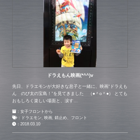
ドラえもん映画(*^^)v
先日、ドラエモンが大好きな息子と一緒に、映画“ドラえも
ん のび太の宝島！”を見てきました （●＾o＾●） とても
おもしろく楽しい場面と、涙す…
：
女子フロントから
：
ドラエモン
,
映画
,
錆止め、フロント
：
2018.03.10