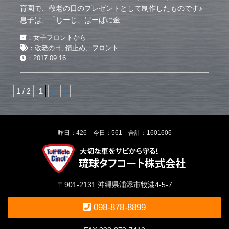
育園で、敬老の日のプレゼントとして制作したものです♪
息子は、「じーじ、ばーばに金…
：
女子フロントから
：
敬老の日
,
錆止め、フロント
：
2017.09.16
1 / 2
1
2
»
昨日：426 今日：561 合計：1601606
〒901-2131 沖縄県浦添市牧港4-5-7
098-878-8899