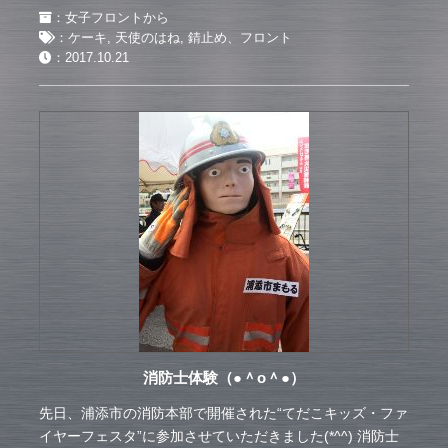
：
女子フロントから
：
ケーキ
,
天使のはね
,
錆止め、フロント
：
2017.10.21
消防士体験（●＾o＾●）
先日、浦添市の消防本部で開催された“てだこキッズ・ファ
イヤーフェスタ”に参加させていただきました(*^^) 消防士